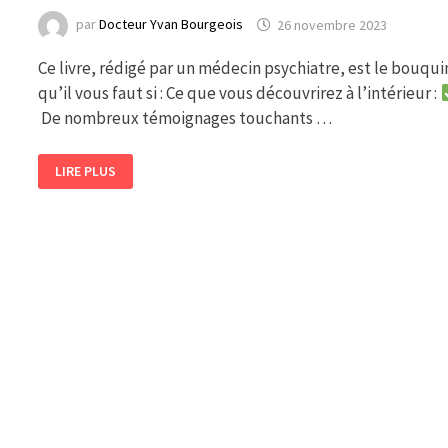
par
Docteur Yvan Bourgeois
26 novembre 2023
Ce livre, rédigé par un médecin psychiatre, est le bouqui
qu’il vous faut si : Ce que vous découvrirez à l’intérieur :
De nombreux témoignages touchants …
LIVRE
LIRE PLUS
SUR
LE
TROUBLE
DE
LA
PERSONNALITÉ
BORDERLINE