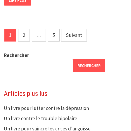
LIRE PLUS
LIVRE
POUR
VAINCRE
L’ANXIÉTÉ
GÉNÉRALISÉE
Pagination
1
2
…
5
Suivant
des
publications
Rechercher
RECHERCHER
Articles plus lus
Un livre pour lutter contre la dépression
Un livre contre le trouble bipolaire
Un livre pour vaincre les crises d'angoisse