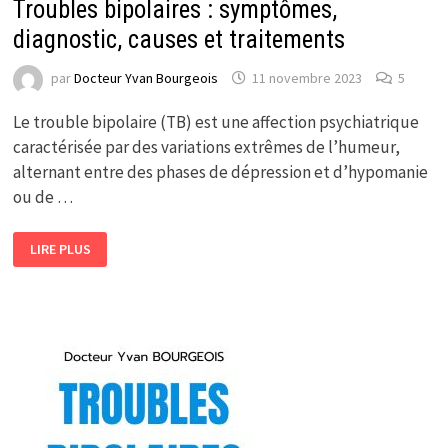
Troubles bipolaires : symptômes,
diagnostic, causes et traitements
par
Docteur Yvan Bourgeois
11 novembre 2023
5
Le trouble bipolaire (TB) est une affection psychiatrique
caractérisée par des variations extrêmes de l’humeur,
alternant entre des phases de dépression et d’hypomanie
ou de …
TROUBLES
LIRE PLUS
BIPOLAIRES
:
SYMPTÔMES,
DIAGNOSTIC,
CAUSES
ET
TRAITEMENTS