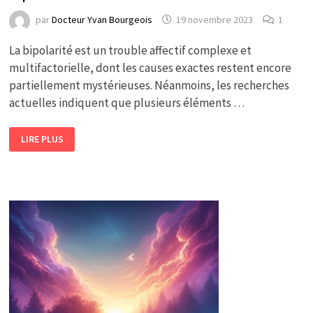
par
Docteur Yvan Bourgeois
19 novembre 2023
1
La bipolarité est un trouble affectif complexe et
multifactorielle, dont les causes exactes restent encore
partiellement mystérieuses. Néanmoins, les recherches
actuelles indiquent que plusieurs éléments …
QUELLES
LIRE PLUS
SONT
LES
CAUSES
DES
TROUBLES
BIPOLAIRES
?