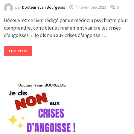
par
Docteur Yvan Bourgeois
4 novembre 2023
5
Découvrez ce livre rédigé par un médecin psychiatre pour
comprendre, contrôler et finalement vaincre les crises
d’angoisses. « Je dis non aux crises d’angoisse ! …
LIVRE
LIRE PLUS
CONTRE
LES
CRISES
D’ANGOISSE,
LE
TROUBLE
PANIQUE
ET
L’AGORAPHOBIE