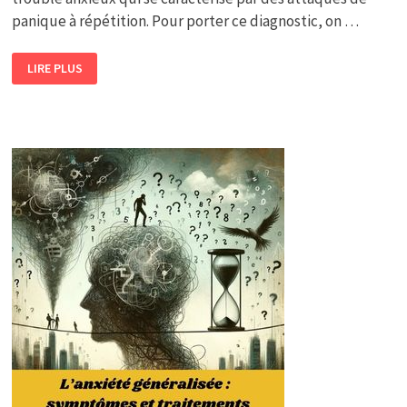
panique à répétition. Pour porter ce diagnostic, on …
TROUBLE
LIRE PLUS
PANIQUE
:
SYMPTÔMES,
DIAGNOSTIC
ET
TRAITEMENTS