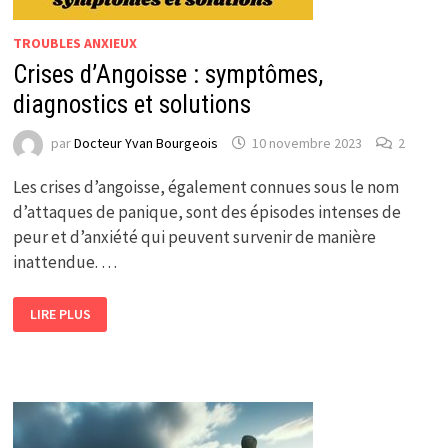
TROUBLES ANXIEUX
Crises d’Angoisse : symptômes,
diagnostics et solutions
par
Docteur Yvan Bourgeois
10 novembre 2023
2
Les crises d’angoisse, également connues sous le nom
d’attaques de panique, sont des épisodes intenses de
peur et d’anxiété qui peuvent survenir de manière
inattendue. …
CRISES
LIRE PLUS
D’ANGOISSE
:
SYMPTÔMES,
DIAGNOSTICS
ET
SOLUTIONS