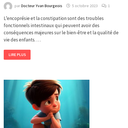
par
Docteur Yvan Bourgeois
5 octobre 2023
1
L’encoprésie et la constipation sont des troubles
fonctionnels intestinaux qui peuvent avoir des
conséquences majeures sur le bien-être et la qualité de
vie des enfants. …
QUELLES
LIRE PLUS
SONT
LES
CAUSES
DE
L’ENCOPRÉSIE
ET
DE
LA
CONSTIPATION
?