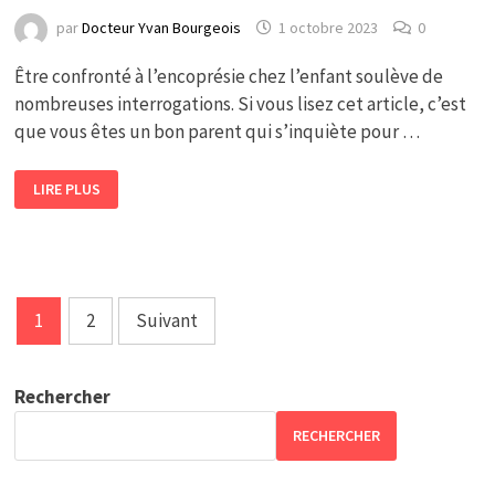
par
Docteur Yvan Bourgeois
1 octobre 2023
0
Être confronté à l’encoprésie chez l’enfant soulève de
nombreuses interrogations. Si vous lisez cet article, c’est
que vous êtes un bon parent qui s’inquiète pour …
COMMENT
LIRE PLUS
AIDER
MON
ENFANT
QUI
SOUFFRE
D’ENCOPRÉSIE
?
Pagination
1
2
Suivant
des
publications
Rechercher
RECHERCHER