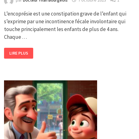
par
Docteur Yvan Bourgeois
7 octobre 2023
1
L’encoprésie est une constipation grave de l’enfant qui
s’exprime par une incontinence fécale involontaire qui
touche principalement les enfants de plus de 4 ans.
Chaque …
QUELS
LIRE PLUS
SONT
LES
SPÉCIALISTES
DE
L’ENCOPRÉSIE
?