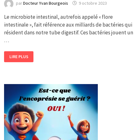
par
Docteur Yvan Bourgeois
9 octobre 2023
Le microbiote intestinal, autrefois appelé « flore
intestinale », fait référence aux milliards de bactéries qui
résident dans notre tube digestif. Ces bactéries jouent un
…
RÔLE
LIRE PLUS
DU
MICROBIOTE
SUR
L’ENCOPRÉSIE
ET
LA
CONSTIPATION