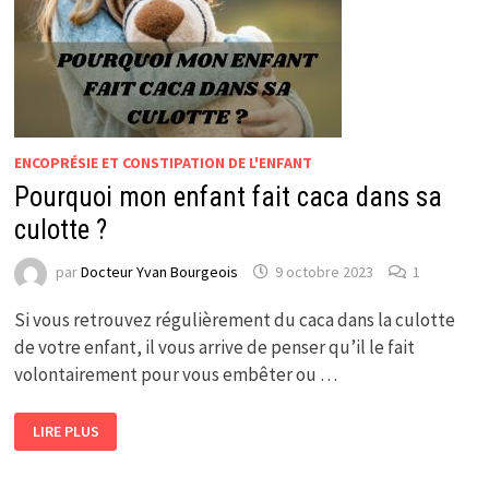
ENCOPRÉSIE ET CONSTIPATION DE L'ENFANT
Pourquoi mon enfant fait caca dans sa
culotte ?
par
Docteur Yvan Bourgeois
9 octobre 2023
1
Si vous retrouvez régulièrement du caca dans la culotte
de votre enfant, il vous arrive de penser qu’il le fait
volontairement pour vous embêter ou …
POURQUOI
LIRE PLUS
MON
ENFANT
FAIT
CACA