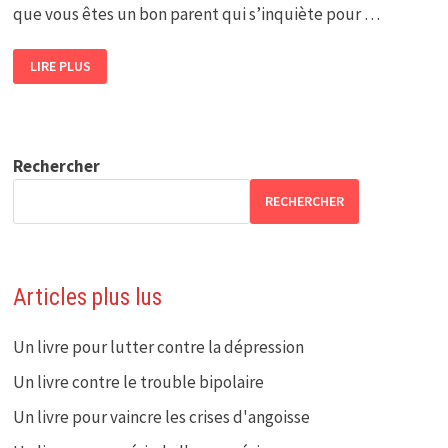
que vous êtes un bon parent qui s’inquiète pour …
COMMENT
LIRE PLUS
AIDER
MON
ENFANT
QUI
SOUFFRE
D’ENCOPRÉSIE
?
Rechercher
RECHERCHER
Articles plus lus
Un livre pour lutter contre la dépression
Un livre contre le trouble bipolaire
Un livre pour vaincre les crises d'angoisse