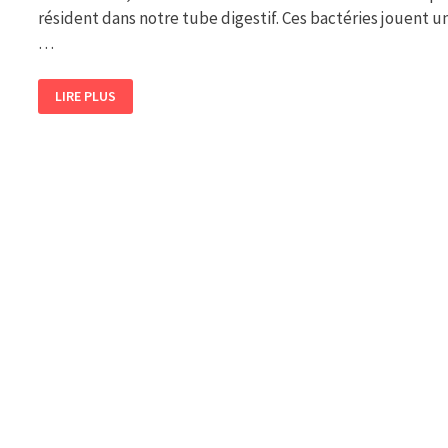
résident dans notre tube digestif. Ces bactéries jouent u
…
RÔLE
LIRE PLUS
DU
MICROBIOTE
SUR
L’ENCOPRÉSIE
ET
LA
CONSTIPATION