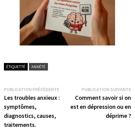
ÉTIQUETTÉ
ANXIÉTÉ
Navigation
Publication
P
PUBLICATION PRÉCÉDENTE
PUBLICATION SUIVANTE
précédente :
su
de
Les troubles anxieux :
Comment savoir si on
l’article
symptômes,
est en dépression ou en
diagnostics, causes,
déprime ?
traitements.