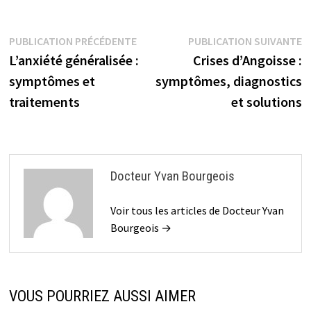
Navigation
Publication
P
PUBLICATION PRÉCÉDENTE
PUBLICATION SUIVANTE
précédente :
su
de
L’anxiété généralisée :
Crises d’Angoisse :
l’article
symptômes et
symptômes, diagnostics
traitements
et solutions
Docteur Yvan Bourgeois
Voir tous les articles de Docteur Yvan
Bourgeois →
VOUS POURRIEZ AUSSI AIMER