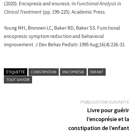
(2020). Encopresis and enuresis. In
Functional Analysis in
Clinical Treatment
(pp. 199-225). Academic Press.
‌Young MH, Brennen LC, Baker RD, Baker SS. Functional
encopresis: symptom reduction and behavioral
improvement. J Dev Behav Pediatr. 1995 Aug;16(4):226-32.
ÉTIQUETTÉ
CONSTIPATION
ENCOPRÉSIE
ENFANT
TOUT SAVOIR
Navigation
P
PUBLICATION SUIVANTE
su
de
Livre pour guérir
l’article
l’encoprésie et la
constipation de l’enfant