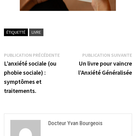
ÉTIQUETTÉ
LIVRE
Navigation
Publication
P
PUBLICATION PRÉCÉDENTE
PUBLICATION SUIVANTE
précédente :
su
de
L’anxiété sociale (ou
Un livre pour vaincre
l’article
phobie sociale) :
l’Anxiété Généralisée
symptômes et
traitements.
Docteur Yvan Bourgeois