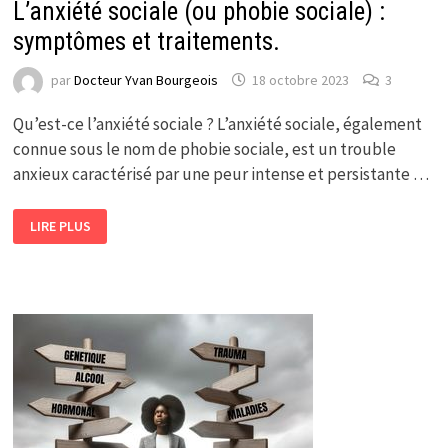
L’anxiété sociale (ou phobie sociale) :
symptômes et traitements.
par
Docteur Yvan Bourgeois
18 octobre 2023
3
Qu’est-ce l’anxiété sociale ? L’anxiété sociale, également
connue sous le nom de phobie sociale, est un trouble
anxieux caractérisé par une peur intense et persistante …
L’ANXIÉTÉ
LIRE PLUS
SOCIALE
(OU
PHOBIE
SOCIALE)
:
SYMPTÔMES
ET
TRAITEMENTS.