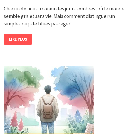
Chacun de nous a connu des jours sombres, où le monde
semble gris et sans vie. Mais comment distinguer un
simple coup de blues passager …
COMMENT
LIRE PLUS
SAVOIR
SI
ON
EST
EN
DÉPRESSION
OU
EN
DÉPRIME
?