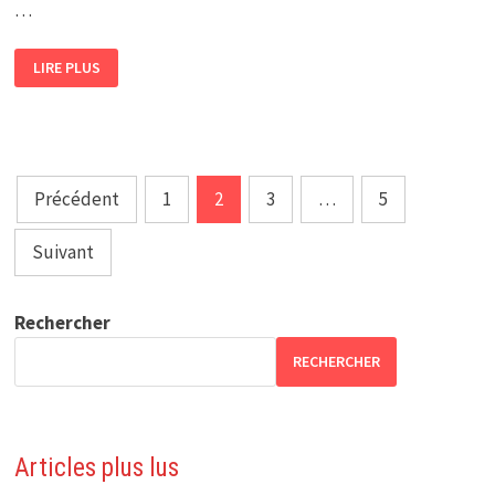
…
ANXIOLYTIQUES
LIRE PLUS
:
LES
POINTS
ESSENTIELS
Pagination
Précédent
1
2
3
…
5
des
publications
Suivant
Rechercher
RECHERCHER
Articles plus lus