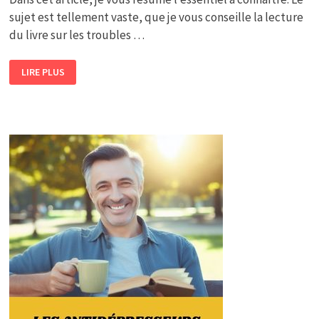
sujet est tellement vaste, que je vous conseille la lecture
du livre sur les troubles …
LES
LIRE PLUS
TROUBLES
ANXIEUX
:
SYMPTÔMES,
DIAGNOSTICS,
CAUSES,
TRAITEMENTS.